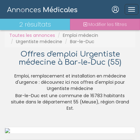
PH
Praticien contractuel
Connexion
2 résultats
Modifier les filtres
Stages - alternance
Statut TNS
Toutes les annonces
Emploi médecin
Urgentiste médecine
Bar-le-Duc
Vacations
Offres d'emploi Urgentiste
médecine à Bar-le-Duc (55)
Mot de passe oublié ?
Connexion
Emploi, remplacement et installation en médecine
d'urgence : découvrez ici nos offres d'emploi pour
Urgentiste médecine
Se connecter avec Google
Bar-le-Duc est une commune de 16783 habitants
Se connecter avec Facebook
située dans le département 55 (Meuse), région Grand
Est.
Se connecter avec LinkedIn
Inscrivez-vous en un clic !