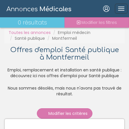
PH
Praticien contractuel
Connexion
0 résultats
Modifier les filtres
Stages - alternance
Statut TNS
Toutes les annonces
Emploi médecin
Santé publique
Montfermeil
Vacations
Offres d'emploi Santé publique
à Montfermeil
Mot de passe oublié ?
Connexion
Emploi, remplacement et installation en santé publique :
découvrez ici nos offres d'emploi pour Santé publique
Se connecter avec Google
Nous sommes désolés, mais nous n'avons pas trouvé de
Se connecter avec Facebook
résultat.
Se connecter avec LinkedIn
Modifier les critères
Inscrivez-vous en un clic !