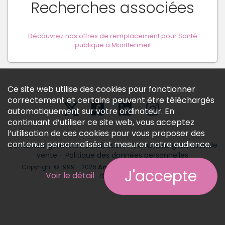
Recherches associées
Créer un compte
Découvrez nos offres de remplacement pour Santé
publique à Montfermeil
Ce site web utilise des cookies pour fonctionner
correctement et certains peuvent être téléchargés
automatiquement sur votre ordinateur. En
continuant d’utiliser ce site web, vous acceptez
l’utilisation de ces cookies pour vous proposer des
contenus personnalisés et mesurer notre audience.
Conditions générales d'utilisation
-
Conditions générales de
vente
-
Politique des données personnelles
Copyright © 1999 - 2026
Annonces médicales
tous droits
J'accepte
Voir le détail
réservés.