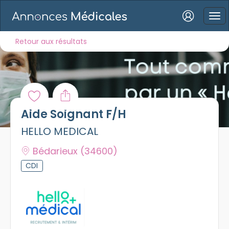
Connexion
Retour aux résultats
Mot de passe oublié ?
Aide Soignant F/H
Connexion
HELLO MEDICAL
Se connecter avec Google
Bédarieux
(34600)
CDI
Se connecter avec Facebook
Se connecter avec LinkedIn
Inscrivez-vous en un clic !