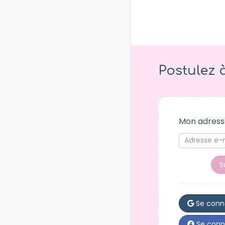
Postulez 
Mon adress
S
Se conn
Se conn