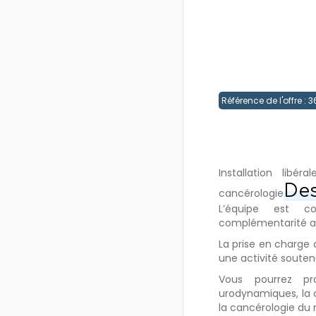
Référence de l'offre :
Installation libé
Des
cancérologie
L’équipe est
complémentarité av
La prise en charge 
une activité souten
Vous pourrez pra
urodynamiques, la ch
la cancérologie du re