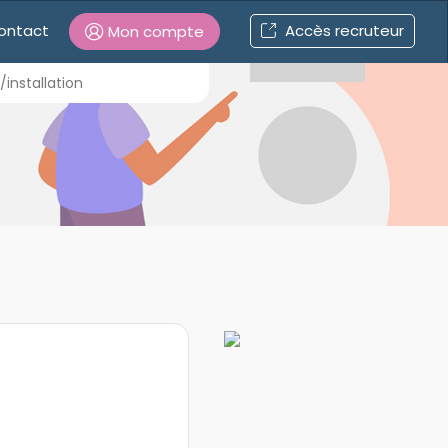
ontact
Accès recruteur
Mon compte
Connexion
/installation
Mot de passe oublié ?
Connexion
Se connecter avec Google
Se connecter avec Facebook
Se connecter avec LinkedIn
Inscrivez-vous en un clic !