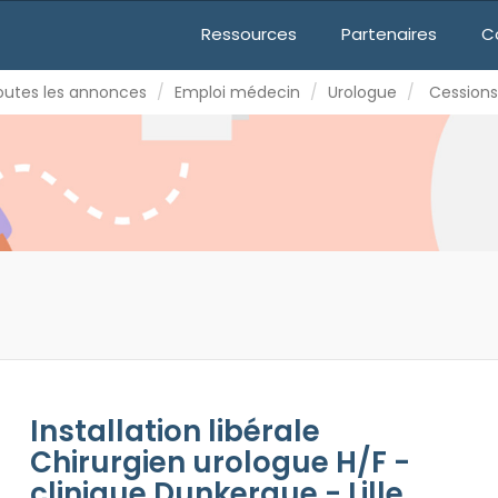
mploi médecin
Urologue
Cessions/installation
Ressources
Partenaires
C
ROLOGUE H/F - CLINIQUE DUNKERQUE - LILLE
outes les annonces
Emploi médecin
Urologue
Cessions
Installation libérale
Chirurgien urologue H/F -
clinique Dunkerque - Lille