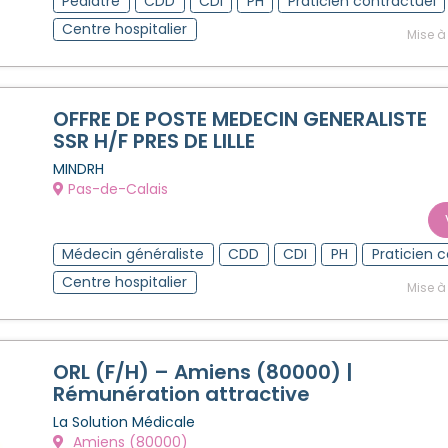
Pédiatre
CDD
CDI
PH
Praticien contractuel
Centre hospitalier
Mise à
OFFRE DE POSTE MEDECIN GENERALISTE
SSR H/F PRES DE LILLE
MINDRH
Pas-de-Calais
Médecin généraliste
CDD
CDI
PH
Praticien 
Centre hospitalier
Mise à
ORL (F/H) – Amiens (80000) |
Rémunération attractive
La Solution Médicale
Amiens (80000)