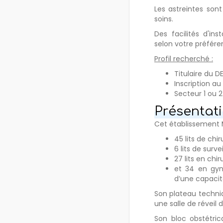
Les astreintes son
soins.
Des facilités d'ins
selon votre préfére
Profil recherché :
Titulaire du D
Inscription a
Secteur 1 ou 2
Présentati
Cet établissement M
45 lits de chir
6 lits de surv
27 lits en chi
et 34 en gyn
d’une capaci
Son plateau techniq
une salle de réveil 
Son bloc obstétric