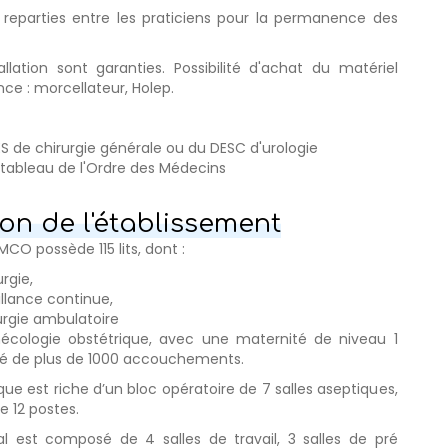
t reparties entre les praticiens pour la permanence des
tallation sont garanties. Possibilité d'achat du matériel
nce : morcellateur, Holep.
ES de chirurgie générale ou du DESC d'urologie
u tableau de l'Ordre des Médecins
on de l'établissement
CO possède 115 lits, dont :
urgie,
eillance continue,
rurgie ambulatoire
écologie obstétrique, avec une maternité de niveau 1
té de plus de 1000 accouchements.
ue est riche d’un bloc opératoire de 7 salles aseptiques,
de 12 postes.
al est composé de 4 salles de travail, 3 salles de pré