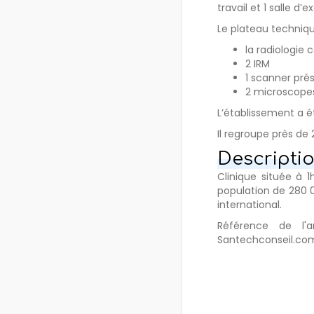
travail et 1 salle d’
Le plateau techniqu
la radiologie 
2 IRM
1 scanner prés
2 microscopes
L’établissement a é
Il regroupe près de
Descriptio
Clinique située à 
population de 280 0
international.
Référence de l'
Santechconseil.co