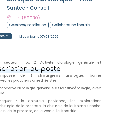
Santech Conseil
Lille
(59000)
Cessions/installation
Collaboration libérale
 3665725
Mise à jour le 07/08/2026
rale secteur 1 ou 2. Activité d'urologie générale et
cription du poste
 composée de
2 chirurgiens urologue
, bonne
ec les praticiens anesthésistes.
concerne l’
urologie générale et la cancérologie
, avec
ue.
tiquer : la chirurgie pelvienne, les explorations
irurgie de la prostate, la chirurgie de la lithiase urinaire,
in, de la prostate, de la vessie, la lithotritie.