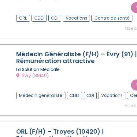
ORL
CDD
CDI
Vacations
Centre de santé
Mise à
Médecin Généraliste (F/H) – Évry (91) |
Rémunération attractive
La Solution Médicale
Évry (89140)
Médecin généraliste
CDD
CDI
Vacations
Cen
Mise à
ORL (F/H) – Troyes (10420) |