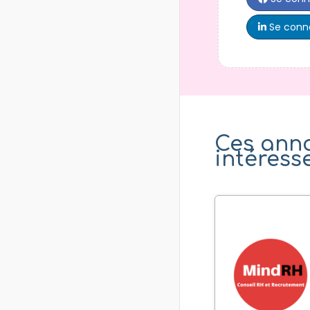
Se conne
Ces ann
intéress