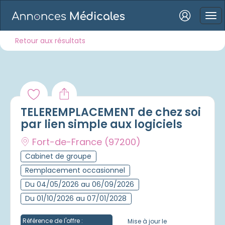
Connexion
Retour aux résultats
Mot de passe oublié ?
TELEREMPLACEMENT de chez soi
Connexion
par lien simple aux logiciels
Fort-de-France
(97200)
Se connecter avec Google
Cabinet de groupe
Se connecter avec Facebook
Remplacement occasionnel
Se connecter avec LinkedIn
Du 04/05/2026 au 06/09/2026
Du 01/10/2026 au 07/01/2028
Inscrivez-vous en un clic !
Référence de l'offre :
Mise à jour le