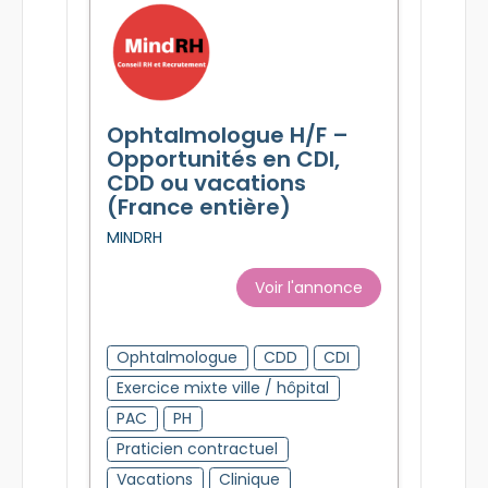
Ophtalmologue H/F –
Opportunités en CDI,
CDD ou vacations
(France entière)
MINDRH
Voir l'annonce
Ophtalmologue
CDD
CDI
Exercice mixte ville / hôpital
PAC
PH
Praticien contractuel
Vacations
Clinique