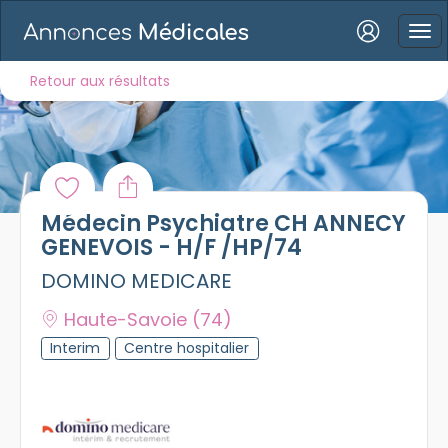
Connexion
Retour aux résultats
Mot de passe oublié ?
Médecin Psychiatre CH ANNECY
Connexion
GENEVOIS - H/F /HP/74
DOMINO MEDICARE
Se connecter avec Google
Haute-Savoie
(74)
Se connecter avec Facebook
Interim
Centre hospitalier
Se connecter avec LinkedIn
Inscrivez-vous en un clic !