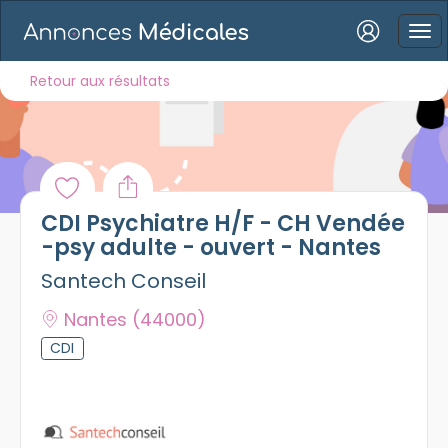
Connexion
Retour aux résultats
Mot de passe oublié ?
CDI Psychiatre H/F - CH Vendée
Connexion
-psy adulte - ouvert - Nantes
Santech Conseil
Se connecter avec Google
Nantes
(44000)
Se connecter avec Facebook
CDI
Se connecter avec LinkedIn
Inscrivez-vous en un clic !