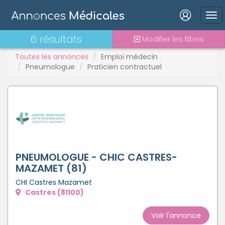
Connexion
6 résultats
Modifier les filtres
Toutes les annonces
Emploi médecin
Pneumologue
Praticien contractuel
Mot de passe oublié ?
Connexion
Se connecter avec Google
PNEUMOLOGUE - CHIC CASTRES-
Se connecter avec Facebook
MAZAMET (81)
CHI Castres Mazamet
Se connecter avec LinkedIn
Castres (81100)
Inscrivez-vous en un clic !
Voir l'annonce