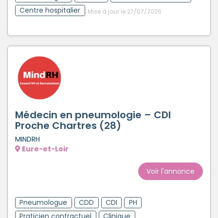
Centre hospitalier
Mise à jour le 27/07/2026
Médecin en pneumologie – CDI
Proche Chartres (28)
MINDRH
Eure-et-Loir
Voir l'annonce
Pneumologue
CDD
CDI
PH
Praticien contractuel
Clinique