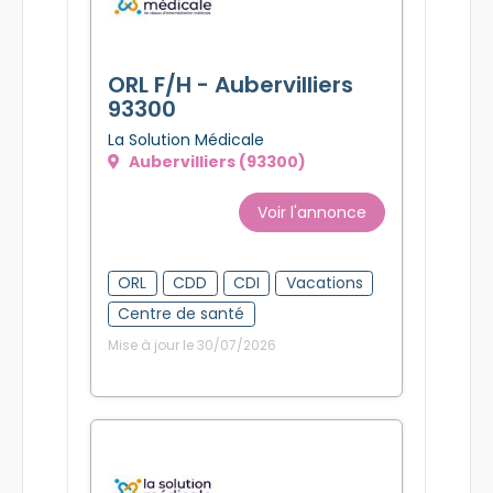
ORL F/H - Aubervilliers
93300
La Solution Médicale
Aubervilliers (93300)
Voir l'annonce
ORL
CDD
CDI
Vacations
Centre de santé
Mise à jour le 30/07/2026