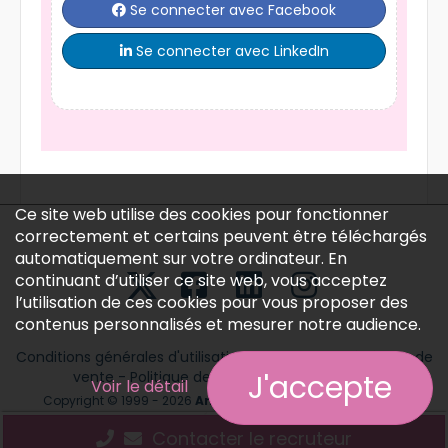
Se connecter avec Facebook
Se connecter avec LinkedIn
Ce site web utilise des cookies pour fonctionner
correctement et certains peuvent être téléchargés
automatiquement sur votre ordinateur. En
continuant d’utiliser ce site web, vous acceptez
l’utilisation de ces cookies pour vous proposer des
contenus personnalisés et mesurer notre audience.
Conditions générales d'utilisation
-
Conditions générales de
vente
-
Politique des données personnelles
J'accepte
Voir le détail
Copyright © 1999 - 2026
Annonces médicales
tous droits
réservés.
Contacter le recruteur