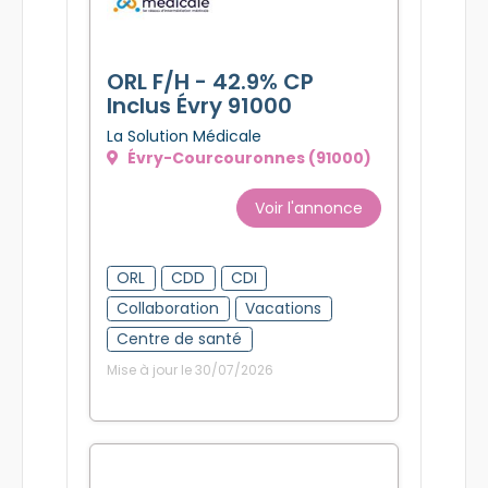
ORL F/H - 42.9% CP
Inclus Évry 91000
La Solution Médicale
Évry-Courcouronnes (91000)
Voir l'annonce
ORL
CDD
CDI
Collaboration
Vacations
Centre de santé
Mise à jour le 30/07/2026