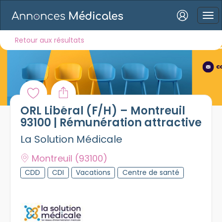
Connexion
Retour aux résultats
Mot de passe oublié ?
ORL Libéral (F/H) – Montreuil
Connexion
93100 | Rémunération attractive
La Solution Médicale
Se connecter avec Google
Montreuil
(93100)
Se connecter avec Facebook
CDD
CDI
Vacations
Centre de santé
Se connecter avec LinkedIn
Inscrivez-vous en un clic !