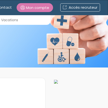
ontact
Accès recruteur
Mon compte
Connexion
Vacations
Mot de passe oublié ?
Connexion
Se connecter avec Google
Se connecter avec Facebook
Se connecter avec LinkedIn
Inscrivez-vous en un clic !