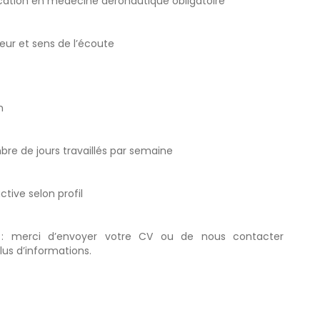
ication en médecine aéronautique obligatoire
ueur et sens de l’écoute
n
ombre de jours travaillés par semaine
tive selon profil
 : merci d’envoyer votre CV ou de nous contacter
us d’informations.