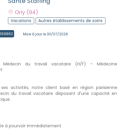
Santé Staffing
Orly
(94)
Vacations
Autres établissements de soins
 4659862
Mise à jour le 30/07/2026
– Médecin du travail vacataire (H/F) – Médecine
LY
es activités, notre client basé en région parisienne
cin du travail vacataire disposant d'une capacité en
ique.
Poste à pourvoir immédiatement