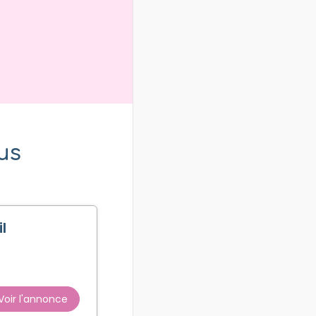
us
l
Voir l'annonce