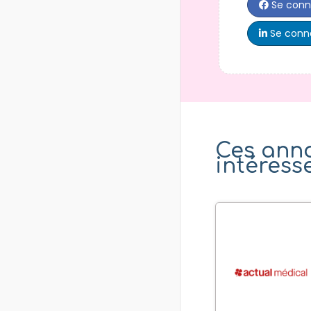
Se conn
Se conne
Ces ann
intéress