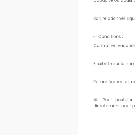
Capacité ou qualif
Bon relationnel, rig
✅ Conditions :
Contrat en vacatio
Flexibilité sur le n
Rémunération attrac
📧 Pour postuler
directement pour pl