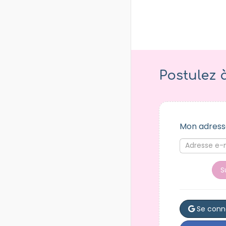
Postulez 
Mon adress
S
Se conn