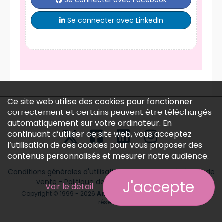
Se connecter avec Facebook
Se connecter avec LinkedIn
Ce site web utilise des cookies pour fonctionner
correctement et certains peuvent être téléchargés
automatiquement sur votre ordinateur. En
continuant d’utiliser ce site web, vous acceptez
l’utilisation de ces cookies pour vous proposer des
contenus personnalisés et mesurer notre audience.
Conditions générales d'utilisation
-
Conditions générales de
J'accepte
vente
-
Politique des données personnelles
Voir le détail
Copyright © 1999 - 2026
Annonces médicales
tous droits
réservés.