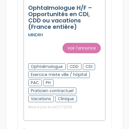
Ophtalmologue H/F –
Opportunités en CDI,
CDD ou vacations
(France entière)
MINDRH
Voir l'annonce
Ophtalmologue
CDD
CDI
Exercice mixte ville / hôpital
PAC
PH
Praticien contractuel
Vacations
Clinique
Mise à jour le 24/07/2026