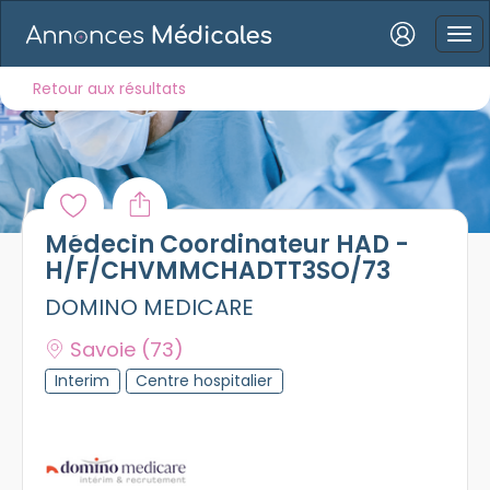
Connexion
Retour aux résultats
Mot de passe oublié ?
Médecin Coordinateur HAD -
Connexion
H/F/CHVMMCHADTT3SO/73
DOMINO MEDICARE
Se connecter avec Google
Savoie
(73)
Se connecter avec Facebook
Interim
Centre hospitalier
Se connecter avec LinkedIn
Inscrivez-vous en un clic !