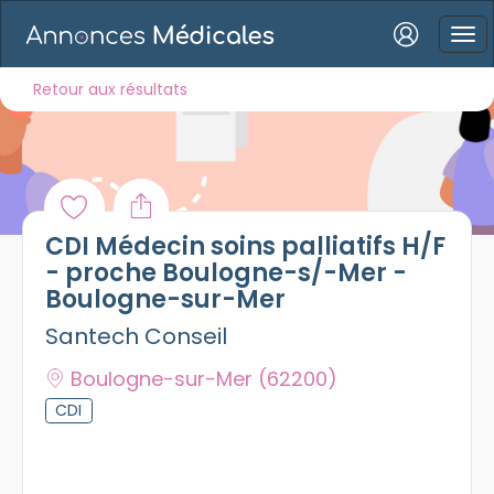
Connexion
Retour aux résultats
Mot de passe oublié ?
CDI Médecin soins palliatifs H/F
Connexion
- proche Boulogne-s/-Mer -
Boulogne-sur-Mer
Se connecter avec Google
Santech Conseil
Se connecter avec Facebook
Boulogne-sur-Mer
(62200)
Se connecter avec LinkedIn
CDI
Inscrivez-vous en un clic !