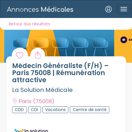
Connexion
Retour aux résultats
Mot de passe oublié ?
Médecin Généraliste (F/H) –
Connexion
Paris 75008 | Rémunération
attractive
Se connecter avec Google
La Solution Médicale
Se connecter avec Facebook
Paris
(75008)
Se connecter avec LinkedIn
CDD
CDI
Vacations
Centre de santé
Inscrivez-vous en un clic !