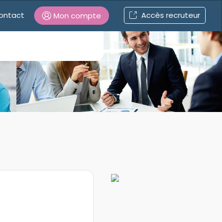
ontact
Accès recruteur
Mon compte
Connexion
Mot de passe oublié ?
Connexion
Se connecter avec Google
Se connecter avec Facebook
Se connecter avec LinkedIn
Inscrivez-vous en un clic !