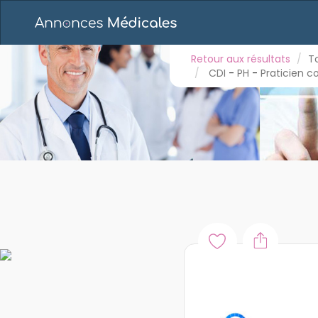
Retour aux résultats
Toutes les annonces
E
CDI
-
PH
-
Praticien contractuel
Retour aux résultats
T
POSTE DE MÉDECIN DIM–
CDI
-
PH
-
Praticien c