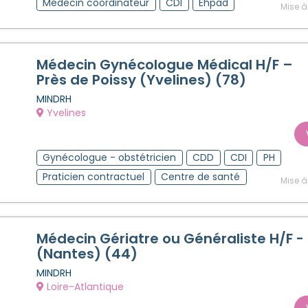
Médecin coordinateur
CDI
Ehpad
Mise à
Médecin Gynécologue Médical H/F –
Près de Poissy (Yvelines) (78)
MINDRH
Yvelines
Gynécologue - obstétricien
CDD
CDI
PH
Praticien contractuel
Centre de santé
Mise à
Médecin Gériatre ou Généraliste H/F -
(Nantes) (44)
MINDRH
Loire-Atlantique