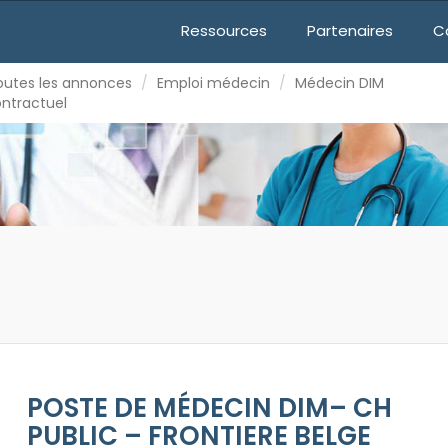
mploi médecin
Médecin DIM
Ressources
Partenaires
C
outes les annonces
Emploi médecin
Médecin DIM
 CH PUBLIC – FRONTIERE BELGE
ontractuel
POSTE DE MÉDECIN DIM– CH
PUBLIC – FRONTIERE BELGE