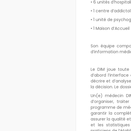
• 6 unités d’hospita
• 1 centre d’addicto
• 1 unité de psychog
• 1 Maison d’Accueil
Son équipe compor
d’information médic
Le DIM joue toute 
d’abord l’interface
décrire et d’analyser
la décision. Le doss
Un(e) médecin DIM
d’organiser, trait
programme de médic
garantir la complét
assurer la qualité e
et les statistiqu
praticiens de l’étab