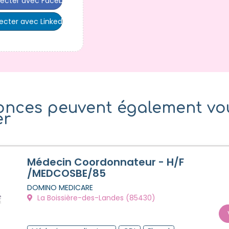
ecter avec Facebook
cter avec LinkedIn
onces peuvent également vo
er
Médecin Coordonnateur - H/F
/MEDCOSBE/85
DOMINO MEDICARE
La Boissière-des-Landes (85430)