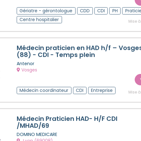
Gériatre - gérontologue
CDD
CDI
PH
Pratici
Centre hospitalier
Mise à
Médecin praticien en HAD h/f – Vosge
(88) - CDI - Temps plein
Antenor
Vosges
Médecin coordinateur
CDI
Entreprise
Mise à
Médecin Praticien HAD- H/F CDI
/MHAD/69
DOMINO MEDICARE
Lyon (69008)