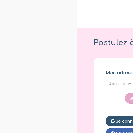
Postulez 
Mon adress
S
Se conn