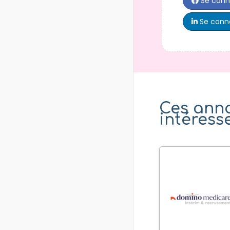
Se conn
Se conne
Ces ann
intéress