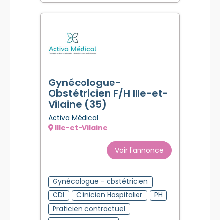
Gynécologue-
Obstétricien F/H Ille-et-
Vilaine (35)
Activa Médical
Ille-et-Vilaine
Voir l'annonce
Gynécologue - obstétricien
CDI
Clinicien Hospitalier
PH
Praticien contractuel