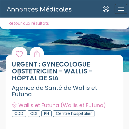
Connexion
Retour aux résultats
Mot de passe oublié ?
URGENT : GYNECOLOGUE
Connexion
OBSTETRICIEN - WALLIS -
HÔPTAL DE SIA
Se connecter avec Google
Agence de Santé de Wallis et
Futuna
Se connecter avec Facebook
Wallis et Futuna
(Wallis et Futuna)
Se connecter avec LinkedIn
CDD
CDI
PH
Centre hospitalier
Inscrivez-vous en un clic !