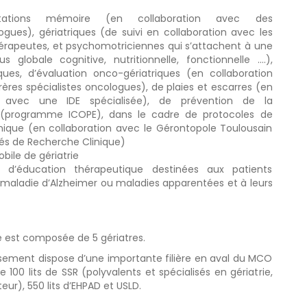
tations mémoire (en collaboration avec des
gues), gériatriques (de suivi en collaboration avec les
hérapeutes, et psychomotriciennes qui s’attachent à une
us globale cognitive, nutritionnelle, fonctionnelle ….),
iques, d’évaluation onco-gériatriques (en collaboration
rères spécialistes oncologues), de plaies et escarres (en
on avec une IDE spécialisée), de prévention de la
(programme ICOPE), dans le cadre de protocoles de
nique (en collaboration avec le Gérontopole Toulousain
és de Recherche Clinique)
bile de gériatrie
 d’éducation thérapeutique destinées aux patients
a maladie d’Alzheimer ou maladies apparentées et à leurs
 est composée de 5 gériatres.
blissement dispose d’une importante filière en aval du MCO
 100 lits de SSR (polyvalents et spécialisés en gériatrie,
ur), 550 lits d’EHPAD et USLD.