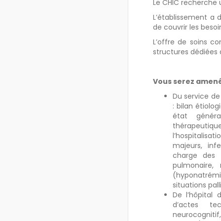
Le CHIC recherche u
L’établissement a 
de couvrir les besoi
L’offre de soins c
structures dédiées 
Vous serez amené 
Du service de 
: bilan étiol
état généra
thérapeuti
l’hospitalisa
majeurs, infe
charge des d
pulmonaire, 
(hyponatrémi
situations pall
De l’hôpital 
d’actes tec
neurocognitif