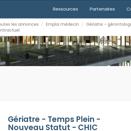
mploi médecin
Gériatre - gérontologue
Ressources
Partenaires
C
outes les annonces
Emploi médecin
Gériatre - gérontolo
AU STATUT - CHIC CASTRES-MAZAMET (81)
ontractuel
Gériatre - Temps Plein -
Nouveau Statut - CHIC