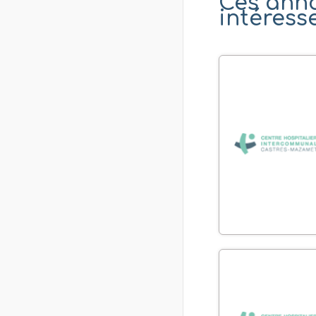
Ces ann
intéress