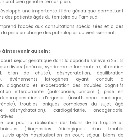
n praticien gériatre temps plein.
développé une importante filière gériatrique permettant
ns des patients âgés du territoire du Tarn sud.
omprend l’accès aux consultations spécialisées et à des
à la prise en charge des pathologies du vieillissement.
à intervenir au sein :
court séjour gériatrique dont la capacité s’élève à 25 lits
ogique divers (anémie, syndrome inflammatoire, altération
l, bilan de chute), déshydratation, équilibration
que, événements iatrogènes ayant conduit à
tion, diagnostic et exacerbation des troubles cognitifs
ction intercurrente (pulmonaire, urinaire…), prise en
écompensations d’organes (insuffisance cardiaque,
rénale), troubles ioniques complexes du sujet âgé
e déshydratation), cardiogériatrie, oncogériatrie,
iatives
de jour pour la réalisation des bilans de la fragilité et
hniques (diagnostics étiologiques d’un trouble
, suivis après hospitalisation en court séjour, bilans de