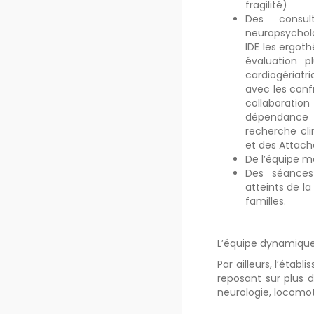
fragilité)
Des consul
neuropsycholo
IDE les ergot
évaluation pl
cardiogériatr
avec les conf
collaborati
dépendance 
recherche cli
et des Attach
De l’équipe mo
Des séances
atteints de l
familles.
L’équipe dynamique
Par ailleurs, l’éta
reposant sur plus de
neurologie, locomote