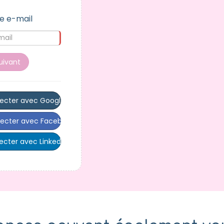
e e-mail
uivant
ecter avec Google
ecter avec Facebook
cter avec LinkedIn