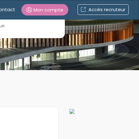
ontact
Accès recruteur
Mon compte
Connexion
gue
Mot de passe oublié ?
Connexion
Se connecter avec Google
Se connecter avec Facebook
Se connecter avec LinkedIn
Inscrivez-vous en un clic !