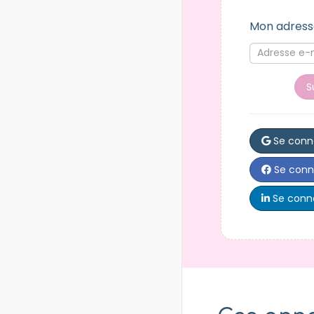
Mon adress
S
Se conn
Se conn
Se conne