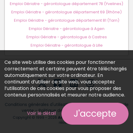
Emploi Gériatre - gérontologue département 78 (Yvelines)
Emploi Gériatre - gérontologue département 69 (Rhône)
Emploi Gériatre - gérontologue département 81 (Tarn)
Emploi Gériatre - gérontologue à Agen
Emploi Gériatre - gérontologue à Castres
Emploi Gériatre - gérontologue à Lille
Ce site web utilise des cookies pour fonctionner
correctement et certains peuvent être téléchargés
automatiquement sur votre ordinateur. En
continuant d’utiliser ce site web, vous acceptez
l’utilisation de ces cookies pour vous proposer des
contenus personnalisés et mesurer notre audience.
Conditions générales d'utilisation
-
Conditions générales de
vente
-
Politique des données personnelles
J'accepte
Voir le détail
Copyright © 1999 - 2026
Annonces médicales
tous droits
réservés.