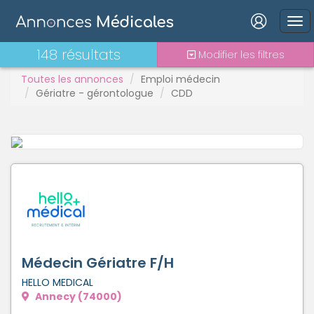
Connexion
148 résultats
Modifier les filtres
Toutes les annonces
Emploi médecin
Gériatre - gérontologue
CDD
Mot de passe oublié ?
Connexion
Se connecter avec Google
Se connecter avec Facebook
Se connecter avec LinkedIn
Médecin Gériatre F/H
HELLO MEDICAL
Annecy (74000)
Inscrivez-vous en un clic !