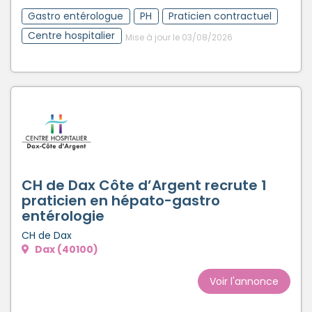
Créer un compte
Gastro entérologue
PH
Praticien contractuel
Centre hospitalier
Mise à jour le 03/08/2026
CH de Dax Côte d’Argent recrute 1
praticien en hépato-gastro
entérologie
CH de Dax
Dax (40100)
Voir l'annonce