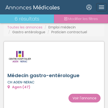
Connexion
6 résultats
Modifier les filtres
Toutes les annonces
Emploi médecin
Gastro entérologue
Praticien contractuel
Mot de passe oublié ?
Connexion
Se connecter avec Google
Médecin gastro-entérologue
Se connecter avec Facebook
CH AGEN-NERAC
Agen (47)
Se connecter avec LinkedIn
Voir l'annonce
Inscrivez-vous en un clic !