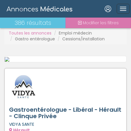
Connexion
386 résultats
Modifier les filtres
Toutes les annonces
Emploi médecin
Gastro entérologue
Cessions/installation
Mot de passe oublié ?
Connexion
Se connecter avec Google
Se connecter avec Facebook
Se connecter avec LinkedIn
Gastroentérologue - Libéral - Hérault
- Clinque Privée
VIDYA SANTE
Inscrivez-vous en un clic !
Hérault