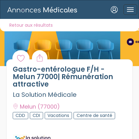
Connexion
Retour aux résultats
Mot de passe oublié ?
Gastro-entérologue F/H -
Connexion
Melun 77000| Rémunération
attractive
Se connecter avec Google
La Solution Médicale
Se connecter avec Facebook
Melun
(77000)
Se connecter avec LinkedIn
CDD
CDI
Vacations
Centre de santé
Inscrivez-vous en un clic !