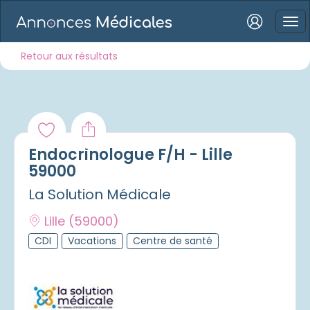
Connexion
Retour aux résultats
Mot de passe oublié ?
Endocrinologue F/H - Lille
Connexion
59000
La Solution Médicale
Se connecter avec Google
Lille
(59000)
Se connecter avec Facebook
CDI
Vacations
Centre de santé
Se connecter avec LinkedIn
Inscrivez-vous en un clic !