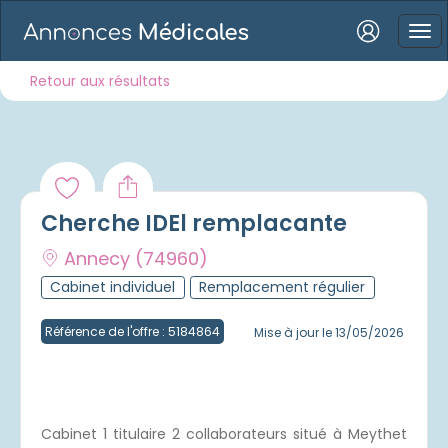
Connexion
Retour aux résultats
Mot de passe oublié ?
Cherche IDEl remplacante
Connexion
Annecy
(74960)
Cabinet individuel
Remplacement régulier
Se connecter avec Google
Se connecter avec Facebook
Référence de l'offre : 5184864
Mise à jour le 13/05/2026
Se connecter avec LinkedIn
Inscrivez-vous en un clic !
Cabinet 1 titulaire 2 collaborateurs situé à Meythet