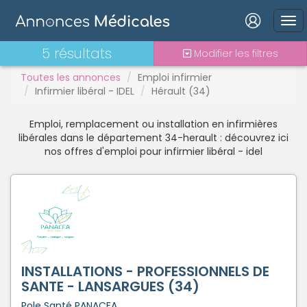
Interim
Interne
Mutation
Connexion
5 résultats
Modifier les filtres
PAC
Toutes les annonces
Emploi infirmier
PH
Infirmier libéral - IDEL
Hérault (34)
Praticien contractuel
Stages - alternance
Emploi, remplacement ou installation en infirmières
Statut TNS
Mot de passe oublié ?
libérales dans le département 34-herault : découvrez ici
nos offres d'emploi pour infirmier libéral - idel
Vacations
Connexion
Se connecter avec Google
Se connecter avec Facebook
Se connecter avec LinkedIn
INSTALLATIONS - PROFESSIONNELS DE
SANTE - LANSARGUES (34)
Inscrivez-vous en un clic !
Pole Santé PANACEA