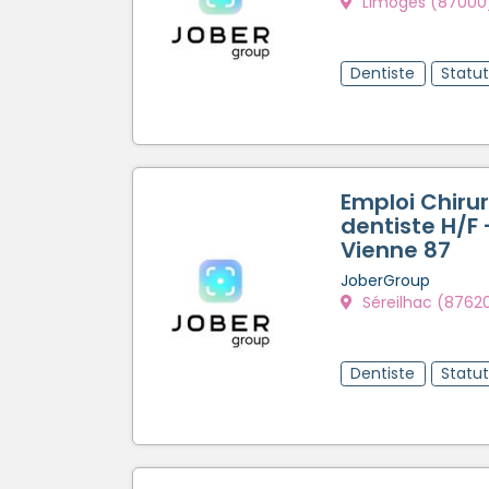
Limoges (87000
Dentiste
Statu
Emploi Chiru
dentiste H/F 
Vienne 87
JoberGroup
Séreilhac (8762
Dentiste
Statu