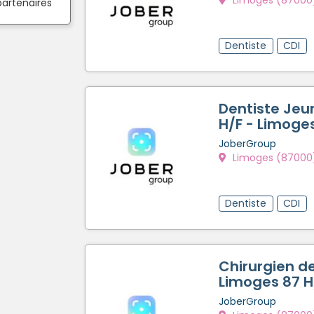
partenaires
Dentiste
CDI
Dentiste Jeu
H/F - Limoge
JoberGroup
Limoges (87000
Dentiste
CDI
Chirurgien de
Limoges 87 H
JoberGroup