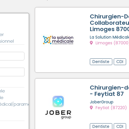
Chirurgien-D
Collaborateu
Limoges 870
er
La Solution Médical
ionnel
Limoges (87000
Dentiste
CDI
Chirurgien-d
èle
- Feytiat 87
le
JoberGroup
édical/paramédical
Feytiat (87220)
Dentiste
CDI