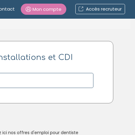
ontact
Accès recruteur
Mon compte
Connexion
nstallations et CDI
Mot de passe oublié ?
Connexion
Se connecter avec Google
Se connecter avec Facebook
Se connecter avec LinkedIn
Inscrivez-vous en un clic !
ci nos offres d'emploi pour dentiste