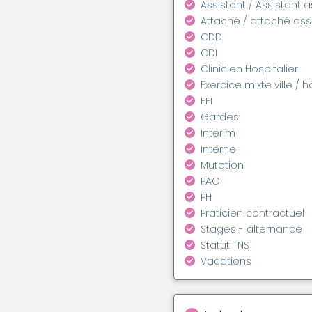
Assistant / Assistant 
Attaché / attaché as
CDD
CDI
Clinicien Hospitalier
Exercice mixte ville / h
FFI
Gardes
Interim
Interne
Mutation
PAC
PH
Praticien contractuel
Stages - alternance
Statut TNS
Vacations