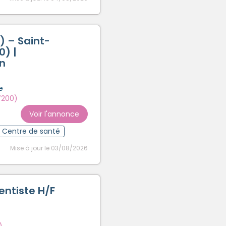
) – Saint-
0) |
n
e
7200)
Voir l'annonce
Centre de santé
Mise à jour le 03/08/2026
entiste H/F
)