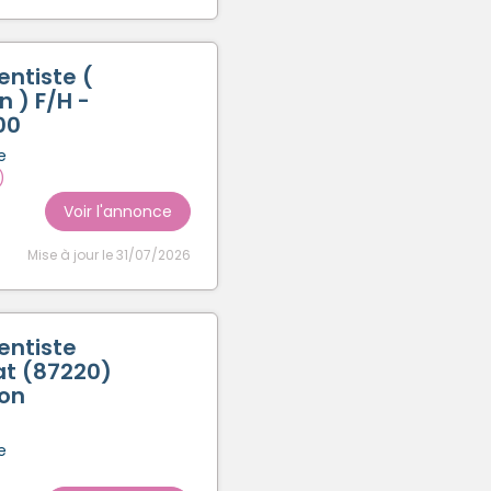
entiste (
 ) F/H -
00
e
)
Voir l'annonce
Mise à jour le 31/07/2026
entiste
at (87220)
ion
e