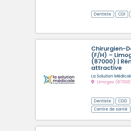
Dentiste
CDI
Chirurgien-D
(F/H) – Limo
(87000) | Ré
attractive
La Solution Médical
Limoges (87000
Dentiste
CDD
Centre de santé