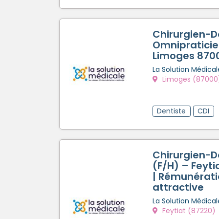
Chirurgien-D
Omnipraticien
Limoges 870
La Solution Médical
Limoges (87000
Dentiste
CDI
Chirurgien-D
(F/H) – Feyti
| Rémunérat
attractive
La Solution Médical
Feytiat (87220)