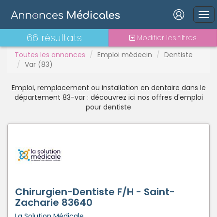
Interne
Mutation
PAC
Connexion
66 résultats
Modifier les filtres
PH
Toutes les annonces
Emploi médecin
Dentiste
Praticien contractuel
Var (83)
Stages - alternance
Statut TNS
Emploi, remplacement ou installation en dentaire dans le
Vacations
Mot de passe oublié ?
département 83-var : découvrez ici nos offres d'emploi
pour dentiste
Connexion
Se connecter avec Google
Se connecter avec Facebook
Se connecter avec LinkedIn
Chirurgien-Dentiste F/H - Saint-
Zacharie 83640
Inscrivez-vous en un clic !
La Solution Médicale