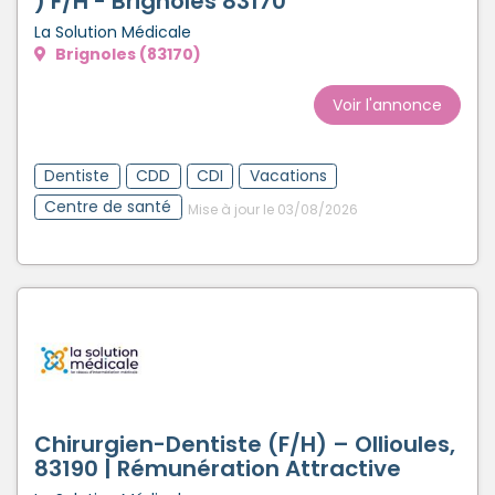
) F/H - Brignoles 83170
La Solution Médicale
Brignoles (83170)
Voir l'annonce
Dentiste
CDD
CDI
Vacations
Centre de santé
Mise à jour le 03/08/2026
Chirurgien-Dentiste (F/H) – Ollioules,
83190 | Rémunération Attractive