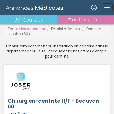
Interne
Mutation
PAC
Connexion
39 résultats
Modifier les filtres
PH
Toutes les annonces
Emploi médecin
Dentiste
Praticien contractuel
Oise (60)
Stages - alternance
Statut TNS
Emploi, remplacement ou installation en dentaire dans le
Vacations
Mot de passe oublié ?
département 60-oise : découvrez ici nos offres d'emploi
pour dentiste
Connexion
Se connecter avec Google
Se connecter avec Facebook
Se connecter avec LinkedIn
Chirurgien-dentiste H/F - Beauvais
60
Inscrivez-vous en un clic !
JoberGroup