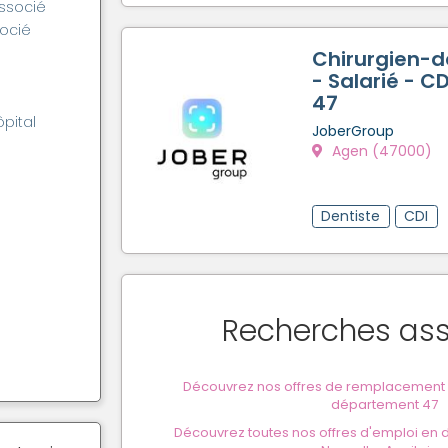
associé
socié
Chirurgien-d
- Salarié - C
47
ôpital
JoberGroup
Agen (47000)
Dentiste
CDI
Recherches as
Découvrez nos offres de remplacement p
département 47
Découvrez toutes nos offres d'emploi en d