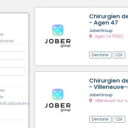
Chirurgien de
- Agen 47
JoberGroup
er
Agen (47000)
ionnel
Dentiste
CDI
Chirurgien de
- Villeneuve-
èle
JoberGroup
le
Villeneuve-sur-
édical/paramédical
Dentiste
CDI