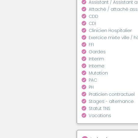
Assistant / Assistant 
Attaché / attaché as
CDD
CDI
Clinicien Hospitalier
Exercice mixte ville / h
FFI
Gardes
Interim
Interne
Mutation
PAC
PH
Praticien contractuel
Stages - alternance
Statut TNS
Vacations