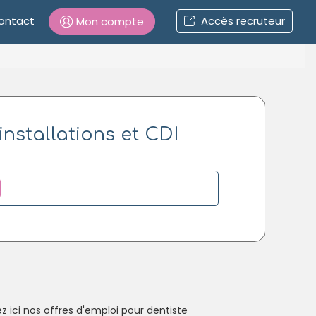
ontact
Accès recruteur
Mon compte
Connexion
installations et CDI
Mot de passe oublié ?
Connexion
Se connecter avec Google
Se connecter avec Facebook
Se connecter avec LinkedIn
Inscrivez-vous en un clic !
ici nos offres d'emploi pour dentiste