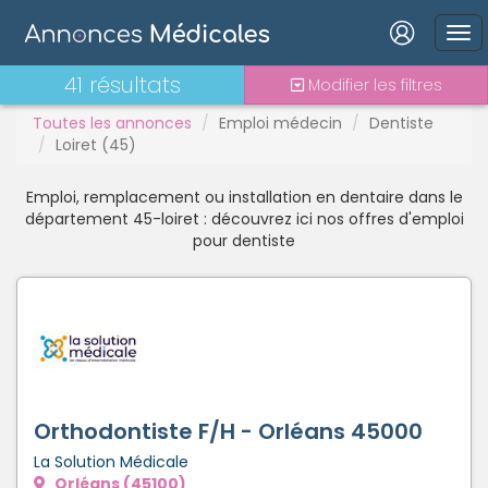
Interne
Mutation
PAC
Connexion
41 résultats
Modifier les filtres
PH
Toutes les annonces
Emploi médecin
Dentiste
Praticien contractuel
Loiret (45)
Stages - alternance
Statut TNS
Emploi, remplacement ou installation en dentaire dans le
Vacations
Mot de passe oublié ?
département 45-loiret : découvrez ici nos offres d'emploi
pour dentiste
Connexion
Se connecter avec Google
Se connecter avec Facebook
Se connecter avec LinkedIn
Orthodontiste F/H - Orléans 45000
La Solution Médicale
Inscrivez-vous en un clic !
Orléans (45100)