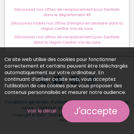
Découvrez nos offres de remplacement pour Dentiste
dans le département 45
Découvrez toutes nos offres d'emploi en dentaire dans la
région Centre-Val de Loire
Découvrez nos offres de remplacement pour Dentiste
dans la région Centre-Val de Loire
Ce site web utilise des cookies pour fonctionner
correctement et certains peuvent être téléchargés
automatiquement sur votre ordinateur. En
continuant d’utiliser ce site web, vous acceptez
l’utilisation de ces cookies pour vous proposer des
contenus personnalisés et mesurer notre audience.
Conditions générales d'utilisation
-
Conditions générales de
vente
-
Politique des données personnelles
J'accepte
Voir le détail
Copyright © 1999 - 2026
Annonces médicales
tous droits
réservés.