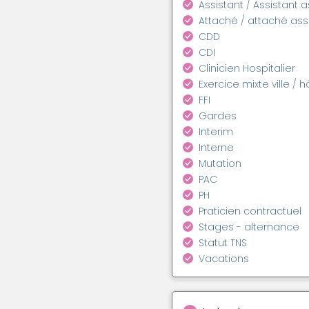
Assistant / Assistant 
Attaché / attaché as
CDD
CDI
Clinicien Hospitalier
Exercice mixte ville / h
FFI
Gardes
Interim
Interne
Mutation
PAC
PH
Praticien contractuel
Stages - alternance
Statut TNS
Vacations