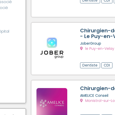
Dentiste
CDI
associé
socié
Chirurgien-d
ôpital
- Le Puy-en-
JoberGroup
le Puy-en-Velay
Dentiste
CDI
Chirurgien-d
AMELICE Conseil
Monistrol-sur-Lo