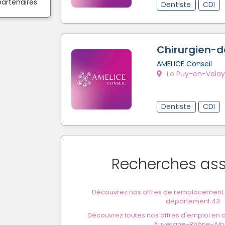
partenaires
Dentiste
CDI
Chirurgien-d
AMELICE Conseil
Le Puy-en-Velay
Dentiste
CDI
Recherches as
Découvrez nos offres de remplacement p
département 43
Découvrez toutes nos offres d'emploi en d
Auvergne-Rhône-Alp