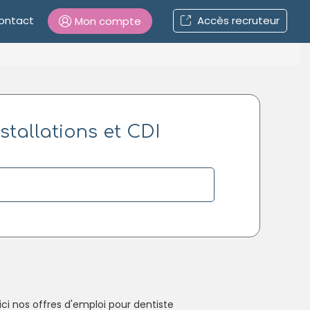
ontact
Accès recruteur
Mon compte
Connexion
stallations et CDI
Mot de passe oublié ?
Connexion
Se connecter avec Google
Se connecter avec Facebook
Se connecter avec LinkedIn
Inscrivez-vous en un clic !
ci nos offres d'emploi pour dentiste