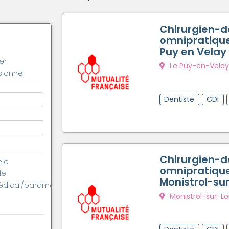
Chirurgien-d
omnipratique
Puy en Velay
er
Le Puy-en-Velay
ionnel
Dentiste
CDI
Chirurgien-d
èle
omnipratique
le
Monistrol-sur
édical/paramédical
Monistrol-sur-Lo