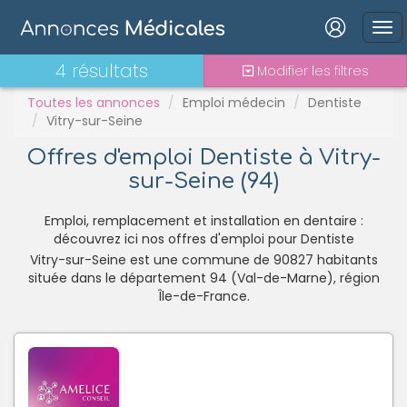
PH
Praticien contractuel
Connexion
4 résultats
Modifier les filtres
Stages - alternance
Statut TNS
Toutes les annonces
Emploi médecin
Dentiste
Vitry-sur-Seine
Vacations
Offres d'emploi Dentiste à Vitry-
sur-Seine (94)
Mot de passe oublié ?
Connexion
Emploi, remplacement et installation en dentaire :
découvrez ici nos offres d'emploi pour Dentiste
Vitry-sur-Seine est une commune de 90827 habitants
Se connecter avec Google
située dans le département 94 (Val-de-Marne), région
Se connecter avec Facebook
Île-de-France.
Se connecter avec LinkedIn
Inscrivez-vous en un clic !