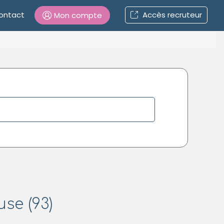
ontact
Accès recruteur
Mon compte
Connexion
Mot de passe oublié ?
Connexion
Se connecter avec Google
Se connecter avec Facebook
Se connecter avec LinkedIn
use (93)
Inscrivez-vous en un clic !