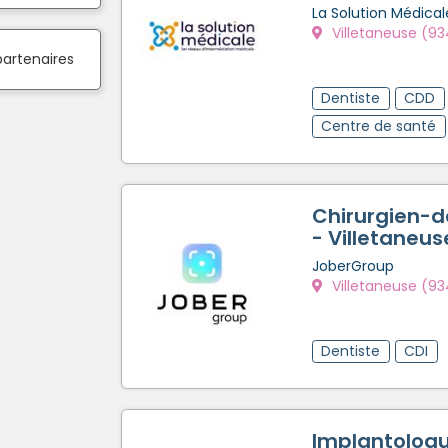
La Solution Médical
Villetaneuse (9
partenaires
Dentiste
CDD
Centre de santé
Chirurgien-d
- Villetaneus
JoberGroup
Villetaneuse (9
Dentiste
CDI
Implantologu