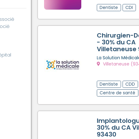
Dentiste
CDI
associé
socié
Chirurgien-D
- 30% du CA
Villetaneuse
ôpital
La Solution Médical
Villetaneuse (9
Dentiste
CDD
Centre de santé
Implantologu
30% du CA Vi
93430