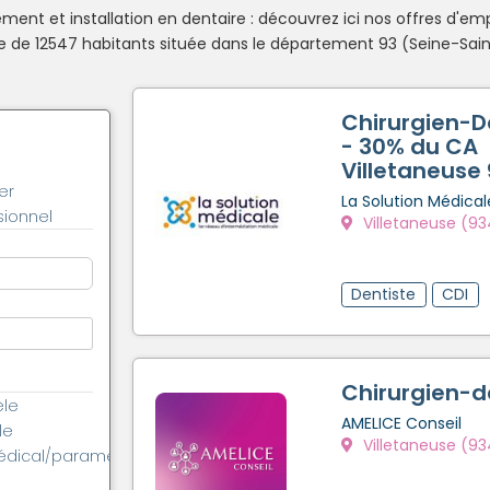
ent et installation en dentaire : découvrez ici nos offres d'emp
de 12547 habitants située dans le département 93 (Seine-Saint
Chirurgien-D
- 30% du CA
Villetaneuse
er
La Solution Médical
ionnel
Villetaneuse (9
Dentiste
CDI
Chirurgien-d
èle
AMELICE Conseil
le
Villetaneuse (9
édical/paramédical