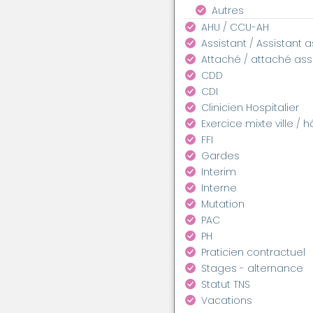
Autres
AHU / CCU-AH
Assistant / Assistant 
Attaché / attaché as
CDD
CDI
Clinicien Hospitalier
Exercice mixte ville / h
FFI
Gardes
Interim
Interne
Mutation
PAC
PH
Praticien contractuel
Stages - alternance
Statut TNS
Vacations