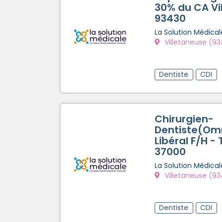
30% du CA Vi
93430
La Solution Médical
Villetaneuse (9
Dentiste
CDI
Chirurgien-
Dentiste(Omn
Libéral F/H -
37000
La Solution Médical
Villetaneuse (9
Dentiste
CDI