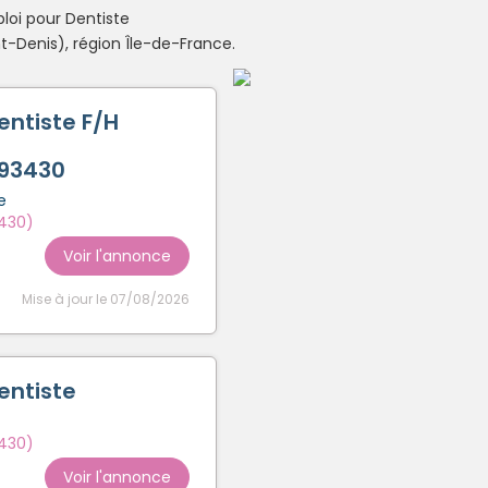
loi pour Dentiste
Créer un compte
-Denis), région Île-de-France.
entiste F/H
 93430
e
3430)
Voir l'annonce
Mise à jour le 07/08/2026
entiste
3430)
Voir l'annonce