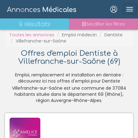
PH
Praticien contractuel
Connexion
9 résultats
Modifier les filtres
Stages - alternance
Statut TNS
Toutes les annonces
Emploi médecin
Dentiste
Villefranche-sur-Saône
Vacations
Offres d'emploi Dentiste à
Villefranche-sur-Saône (69)
Mot de passe oublié ?
Connexion
Emploi, remplacement et installation en dentaire :
découvrez ici nos offres d'emploi pour Dentiste
Villefranche-sur-Saône est une commune de 37084
Se connecter avec Google
habitants située dans le département 69 (Rhône),
Se connecter avec Facebook
région Auvergne-Rhône-Alpes.
Se connecter avec LinkedIn
Inscrivez-vous en un clic !