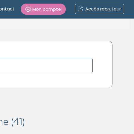
ontact
Accès recruteur
Mon compte
Connexion
Mot de passe oublié ?
Connexion
Se connecter avec Google
Se connecter avec Facebook
Se connecter avec LinkedIn
e (41)
Inscrivez-vous en un clic !