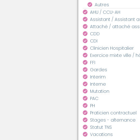
Autres
AHU / CCU-AH
Assistant / Assistant 
Attaché / attaché as
CDD
CDI
Clinicien Hospitalier
Exercice mixte ville / h
FFI
Gardes
Interim
Interne
Mutation
PAC
PH
Praticien contractuel
Stages - alternance
Statut TNS
Vacations