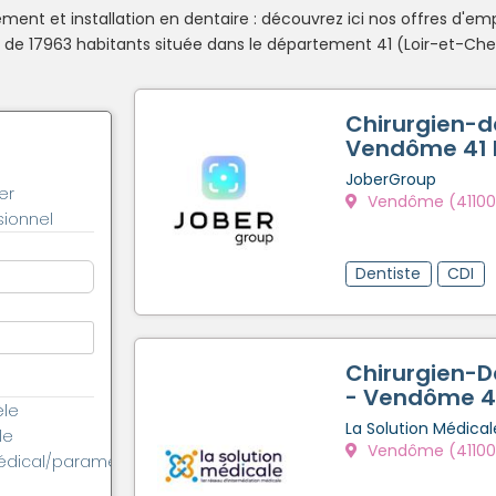
ent et installation en dentaire : découvrez ici nos offres d'emp
17963 habitants située dans le département 41 (Loir-et-Cher),
Chirurgien-d
Vendôme 41 H
JoberGroup
er
Vendôme (41100
ionnel
Dentiste
CDI
Chirurgien-D
- Vendôme 4
èle
La Solution Médical
le
Vendôme (41100
édical/paramédical