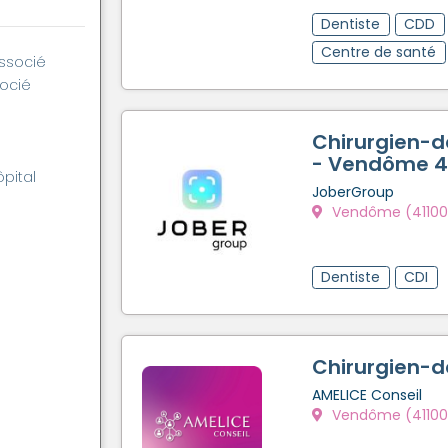
Dentiste
CDD
Centre de santé
associé
socié
Chirurgien-d
- Vendôme 4
ôpital
JoberGroup
Vendôme (41100
Dentiste
CDI
Chirurgien-d
AMELICE Conseil
Vendôme (41100