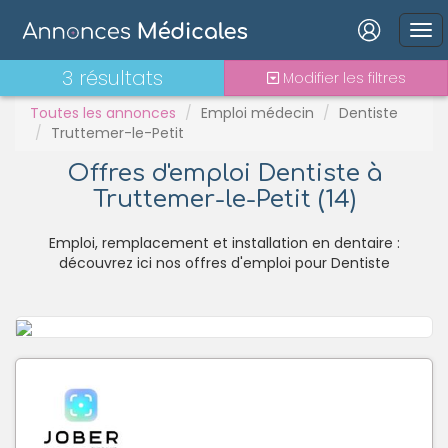
PH
Praticien contractuel
Connexion
3 résultats
Modifier les filtres
Stages - alternance
Statut TNS
Toutes les annonces
Emploi médecin
Dentiste
Truttemer-le-Petit
Vacations
Offres d'emploi Dentiste à
Truttemer-le-Petit (14)
Mot de passe oublié ?
Connexion
Emploi, remplacement et installation en dentaire :
découvrez ici nos offres d'emploi pour Dentiste
Se connecter avec Google
Se connecter avec Facebook
Se connecter avec LinkedIn
Inscrivez-vous en un clic !