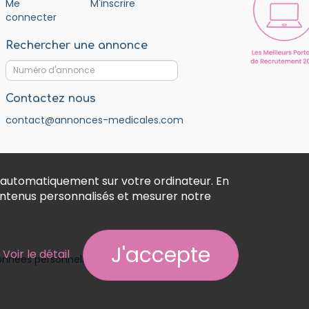
Me
M'inscrire
connecter
Rechercher une annonce
Contactez nous
contact@annonces-medicales.com
 automatiquement sur votre ordinateur. En
contenus personnalisés et mesurer notre
J'accepte
Voir le détail
données personnelles