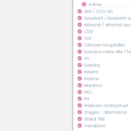
Autres
AHU / CCU-AH
Assistant / Assistant 
Attaché / attaché as
CDD
CDI
Clinicien Hospitalier
Exercice mixte ville / h
FFI
Gardes
Interim
Interne
Mutation
PAC
PH
Praticien contractuel
Stages - alternance
Statut TNS
Vacations