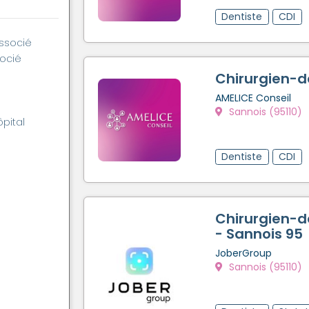
Dentiste
CDI
associé
socié
Chirurgien-d
AMELICE Conseil
Sannois (95110)
ôpital
Dentiste
CDI
Chirurgien-d
- Sannois 95
JoberGroup
Sannois (95110)