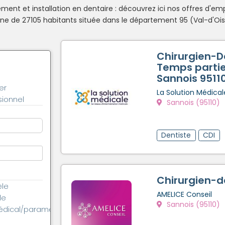
ent et installation en dentaire : découvrez ici nos offres d'emp
 de 27105 habitants située dans le département 95 (Val-d'Oise
Chirurgien-D
Temps partie
Sannois 9511
er
La Solution Médical
ionnel
Sannois (95110)
Dentiste
CDI
Chirurgien-d
èle
AMELICE Conseil
le
Sannois (95110)
édical/paramédical