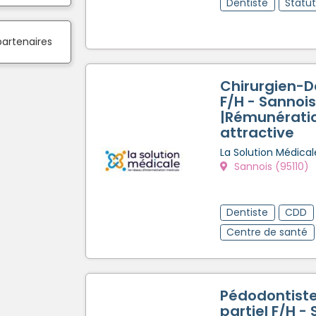
Dentiste
Statu
partenaires
Chirurgien-D
F/H - Sannois
|Rémunérati
attractive
La Solution Médical
Sannois (95110)
Dentiste
CDD
Centre de santé
Pédodontist
partiel F/H -