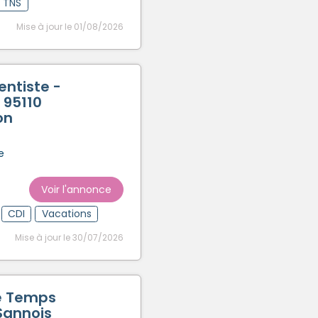
t TNS
Mise à jour le 01/08/2026
entiste -
 95110
on
e
Voir l'annonce
CDI
Vacations
Mise à jour le 30/07/2026
e Temps
 Sannois