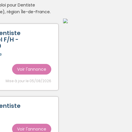
loi pour Dentiste
Créer un compte
), région Île-de-France.
entiste
l F/H -
0
e
Voir l'annonce
Mise à jour le 05/08/2026
entiste
Voir l'annonce