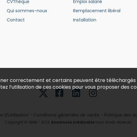
CVThèque
Emploi salarié
Qui sommes-nous
Remplacement libéral
Contact
Installation
ionner correctement et certains peuvent être téléchargés
ptez l’utilisation de ces cookies pour vous proposer des 
 d'utilisation
-
Conditions générales de vente
-
Politique des 
Copyright © 1999 - 2026
Annonces médicales
tous droits réservés.