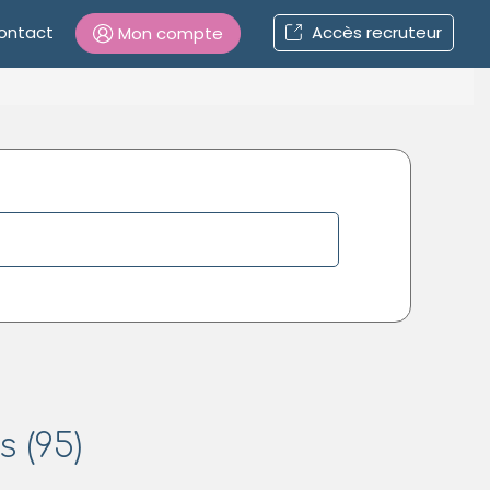
ontact
Accès recruteur
Mon compte
Connexion
Mot de passe oublié ?
Connexion
Se connecter avec Google
Se connecter avec Facebook
Se connecter avec LinkedIn
 (95)
Inscrivez-vous en un clic !