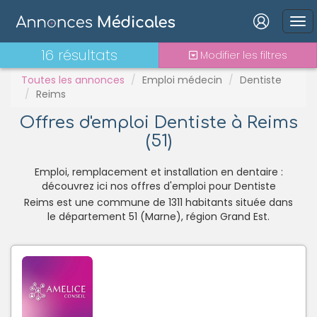
PH
Praticien contractuel
Connexion
16 résultats
Modifier les filtres
Stages - alternance
Statut TNS
Toutes les annonces
Emploi médecin
Dentiste
Reims
Vacations
Offres d'emploi Dentiste à Reims
(51)
Mot de passe oublié ?
Connexion
Emploi, remplacement et installation en dentaire :
découvrez ici nos offres d'emploi pour Dentiste
Reims est une commune de 1311 habitants située dans
Se connecter avec Google
le département 51 (Marne), région Grand Est.
Se connecter avec Facebook
Se connecter avec LinkedIn
Inscrivez-vous en un clic !