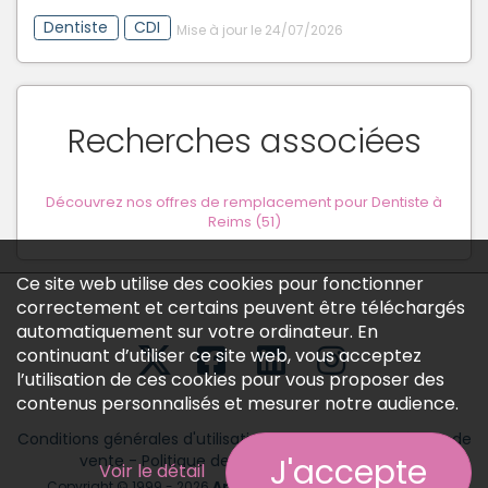
Dentiste
CDI
Mise à jour le 24/07/2026
Recherches associées
Découvrez nos offres de remplacement pour Dentiste à
Reims (51)
Ce site web utilise des cookies pour fonctionner
correctement et certains peuvent être téléchargés
automatiquement sur votre ordinateur. En
continuant d’utiliser ce site web, vous acceptez
l’utilisation de ces cookies pour vous proposer des
contenus personnalisés et mesurer notre audience.
Conditions générales d'utilisation
-
Conditions générales de
vente
-
Politique des données personnelles
J'accepte
Voir le détail
Copyright © 1999 - 2026
Annonces médicales
tous droits