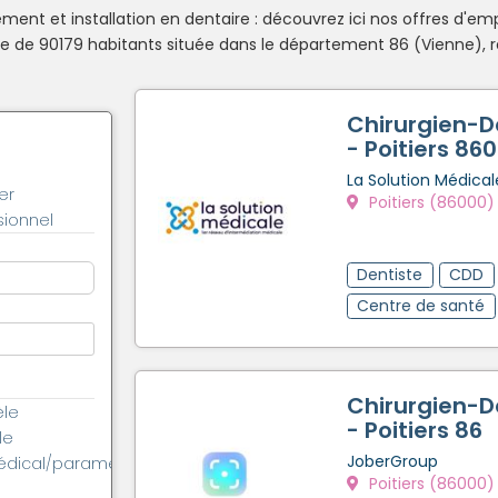
ent et installation en dentaire : découvrez ici nos offres d'emp
 de 90179 habitants située dans le département 86 (Vienne), r
Chirurgien-D
- Poitiers 86
La Solution Médical
er
Poitiers (86000)
ionnel
Dentiste
CDD
Centre de santé
Chirurgien-D
èle
- Poitiers 86
le
JoberGroup
édical/paramédical
Poitiers (86000)