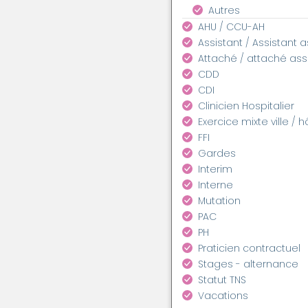
Autres
AHU / CCU-AH
Assistant / Assistant 
Attaché / attaché as
CDD
CDI
Clinicien Hospitalier
Exercice mixte ville / h
FFI
Gardes
Interim
Interne
Mutation
PAC
PH
Praticien contractuel
Stages - alternance
Statut TNS
Vacations