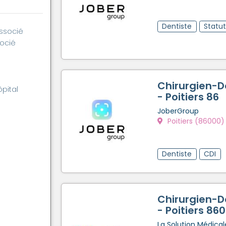
Dentiste
Statu
associé
socié
Chirurgien-D
ôpital
- Poitiers 86
JoberGroup
Poitiers (86000)
Dentiste
CDI
Chirurgien-D
- Poitiers 86
La Solution Médical