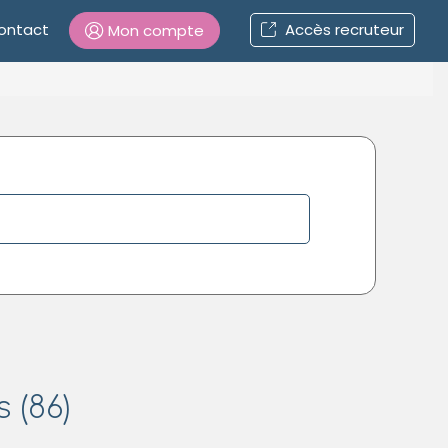
ontact
Accès recruteur
Mon compte
Connexion
Mot de passe oublié ?
Connexion
Se connecter avec Google
Se connecter avec Facebook
Se connecter avec LinkedIn
 (86)
Inscrivez-vous en un clic !