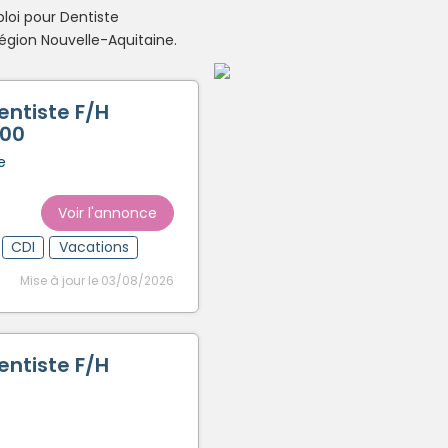
loi pour Dentiste
Créer un compte
égion Nouvelle-Aquitaine.
entiste F/H
000
e
Voir l'annonce
CDI
Vacations
Mise à jour le 03/08/2026
entiste F/H