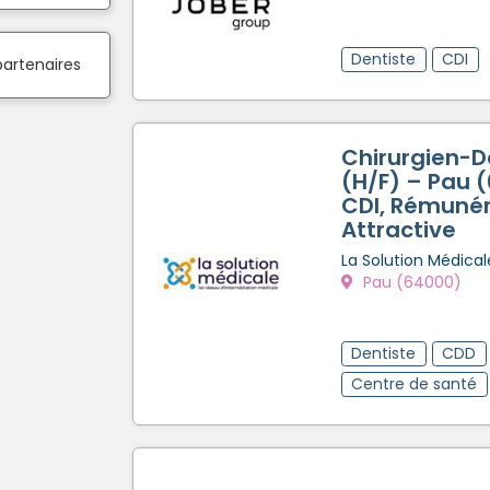
Dentiste
CDI
partenaires
Chirurgien-D
(H/F) – Pau 
CDI, Rémunér
Attractive
La Solution Médical
Pau (64000)
Dentiste
CDD
Centre de santé