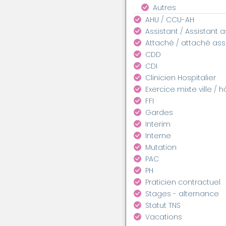
Autres
AHU / CCU-AH
Assistant / Assistant 
Attaché / attaché as
CDD
CDI
Clinicien Hospitalier
Exercice mixte ville / h
FFI
Gardes
Interim
Interne
Mutation
PAC
PH
Praticien contractuel
Stages - alternance
Statut TNS
Vacations