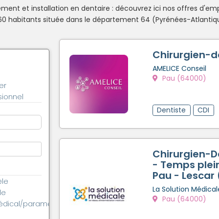
ent et installation en dentaire : découvrez ici nos offres d'emp
habitants située dans le département 64 (Pyrénées-Atlantique
Chirurgien-d
AMELICE Conseil
Pau (64000)
er
ionnel
Dentiste
CDI
Chirurgien-D
- Temps plein
Pau - Lescar
èle
La Solution Médical
le
Pau (64000)
édical/paramédical