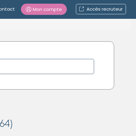
ontact
Accès recruteur
Mon compte
Connexion
Mot de passe oublié ?
Connexion
Se connecter avec Google
Se connecter avec Facebook
Se connecter avec LinkedIn
64)
Inscrivez-vous en un clic !