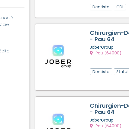
Dentiste
CDI
associé
socié
Chirurgien-D
- Pau 64
JoberGroup
ôpital
Pau (64000)
Dentiste
Statu
Chirurgien-D
- Pau 64
JoberGroup
Pau (64000)