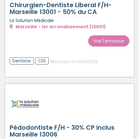
Chirurgien-Dentiste Liberal F/H-
Créer un compte
Marseille 13001 - 50% du CA
La Solution Médicale
Marseille - 1er arrondissement (13001)
Voir l'annonce
Dentiste
CDI
Mise à jour le 02/08/2026
Pédodontiste F/H - 30% CP inclus
Marseille 13006