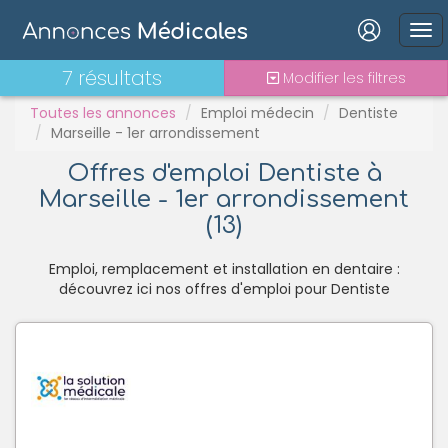
PH
Praticien contractuel
Connexion
7 résultats
Modifier les filtres
Stages - alternance
Statut TNS
Toutes les annonces
Emploi médecin
Dentiste
Marseille - 1er arrondissement
Vacations
Offres d'emploi Dentiste à
Marseille - 1er arrondissement
Mot de passe oublié ?
(13)
Connexion
Emploi, remplacement et installation en dentaire :
Se connecter avec Google
découvrez ici nos offres d'emploi pour Dentiste
Se connecter avec Facebook
Se connecter avec LinkedIn
Inscrivez-vous en un clic !