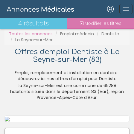
PH
Praticien contractuel
Connexion
4 résultats
Modifier les filtres
Stages - alternance
Statut TNS
Toutes les annonces
Emploi médecin
Dentiste
La Seyne-sur-Mer
Vacations
Offres d'emploi Dentiste à La
Seyne-sur-Mer (83)
Mot de passe oublié ?
Connexion
Emploi, remplacement et installation en dentaire :
découvrez ici nos offres d'emploi pour Dentiste
La Seyne-sur-Mer est une commune de 65288
Se connecter avec Google
habitants située dans le département 83 (Var), région
Se connecter avec Facebook
Provence-Alpes-Côte d'Azur.
Se connecter avec LinkedIn
Inscrivez-vous en un clic !