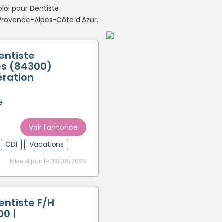
loi pour Dentiste
Créer un compte
Provence-Alpes-Côte d'Azur.
entiste
es (84300)
ération
e
Voir l'annonce
CDI
Vacations
Mise à jour le 03/08/2026
entiste F/H
00 |