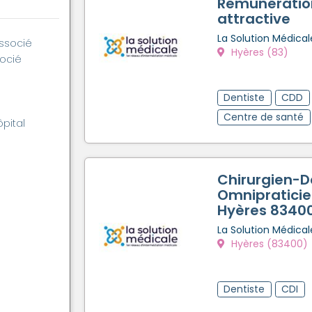
Rémunératio
attractive
La Solution Médical
associé
Hyères (83)
socié
Dentiste
CDD
Centre de santé
ôpital
Chirurgien-D
Omnipraticien
Hyères 8340
La Solution Médical
Hyères (83400)
Dentiste
CDI