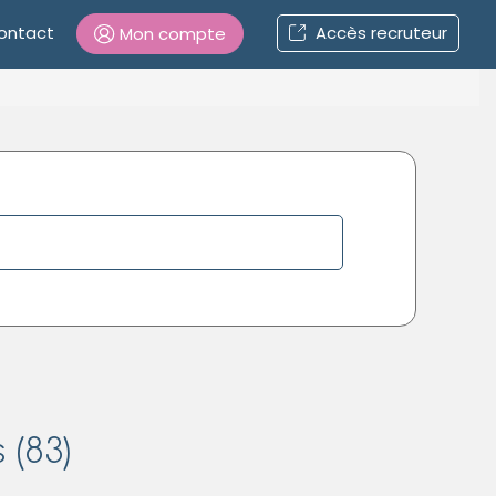
ontact
Accès recruteur
Mon compte
Connexion
Mot de passe oublié ?
Connexion
Se connecter avec Google
Se connecter avec Facebook
Se connecter avec LinkedIn
 (83)
Inscrivez-vous en un clic !