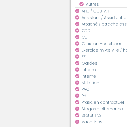
Autres
AHU / CCU-AH
Assistant / Assistant 
Attaché / attaché as
CDD
CDI
Clinicien Hospitalier
Exercice mixte ville / h
FFI
Gardes
Interim
Interne
Mutation
PAC
PH
Praticien contractuel
Stages - alternance
Statut TNS
Vacations