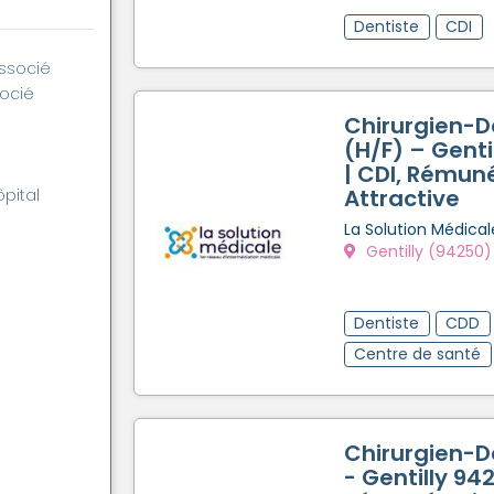
Dentiste
CDI
associé
socié
Chirurgien-D
(H/F) – Genti
| CDI, Rémun
Attractive
ôpital
La Solution Médical
Gentilly (94250)
Dentiste
CDD
Centre de santé
Chirurgien-D
- Gentilly 94