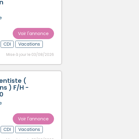
n
e
Voir l'annonce
CDI
Vacations
Mise à jour le 03/08/2026
entiste (
s ) F/H -
50
e
Voir l'annonce
CDI
Vacations