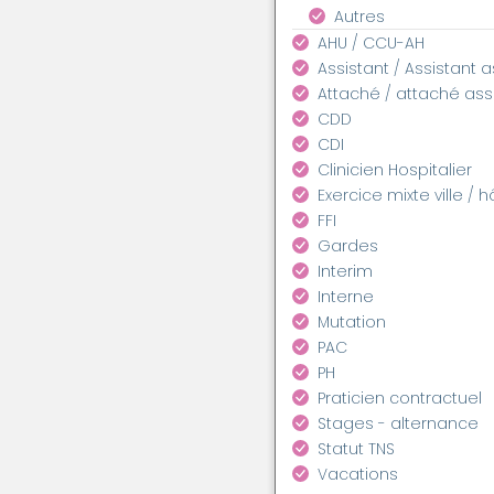
Autres
AHU / CCU-AH
Assistant / Assistant 
Attaché / attaché as
CDD
CDI
Clinicien Hospitalier
Exercice mixte ville / h
FFI
Gardes
Interim
Interne
Mutation
PAC
PH
Praticien contractuel
Stages - alternance
Statut TNS
Vacations