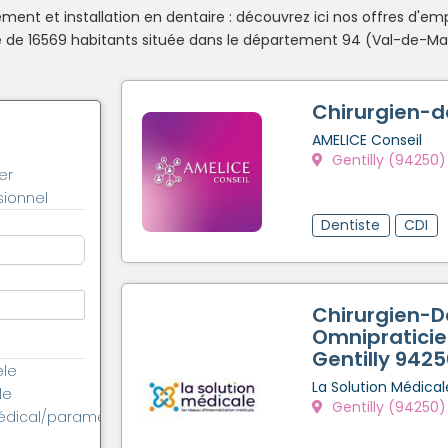
ent et installation en dentaire : découvrez ici nos offres d'emp
de 16569 habitants située dans le département 94 (Val-de-Mar
Chirurgien-d
AMELICE Conseil
Gentilly (94250)
er
ionnel
Dentiste
CDI
Chirurgien-D
Omnipraticien
Gentilly 942
èle
La Solution Médical
le
Gentilly (94250)
édical/paramédical