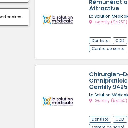
Rémunératio
Attractive
La Solution Médical
partenaires
Gentilly (94250)
Dentiste
CDD
Centre de santé
Chirurgien-D
Omnipraticien
Gentilly 942
La Solution Médical
Gentilly (94250)
Dentiste
CDD
Centre de santé