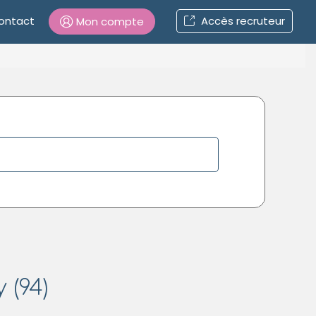
ontact
Accès recruteur
Mon compte
Connexion
Mot de passe oublié ?
Connexion
Se connecter avec Google
Se connecter avec Facebook
Se connecter avec LinkedIn
 (94)
Inscrivez-vous en un clic !