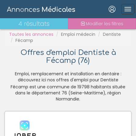
PH
Praticien contractuel
Connexion
4 résultats
Modifier les filtres
Stages - alternance
Statut TNS
Toutes les annonces
Emploi médecin
Dentiste
Fécamp
Vacations
Offres d'emploi Dentiste à
Fécamp (76)
Mot de passe oublié ?
Connexion
Emploi, remplacement et installation en dentaire :
découvrez ici nos offres d'emploi pour Dentiste
Fécamp est une commune de 19798 habitants située
Se connecter avec Google
dans le département 76 (Seine-Maritime), région
Se connecter avec Facebook
Normandie.
Se connecter avec LinkedIn
Inscrivez-vous en un clic !