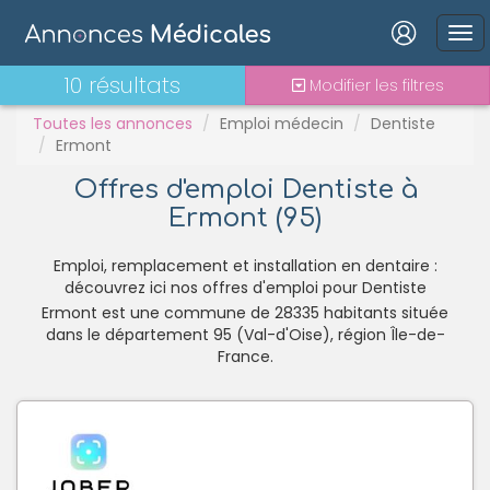
PH
Praticien contractuel
Connexion
10 résultats
Modifier les filtres
Stages - alternance
Statut TNS
Toutes les annonces
Emploi médecin
Dentiste
Ermont
Vacations
Offres d'emploi Dentiste à
Ermont (95)
Mot de passe oublié ?
Connexion
Emploi, remplacement et installation en dentaire :
découvrez ici nos offres d'emploi pour Dentiste
Ermont est une commune de 28335 habitants située
Se connecter avec Google
dans le département 95 (Val-d'Oise), région Île-de-
Se connecter avec Facebook
France.
Se connecter avec LinkedIn
Inscrivez-vous en un clic !