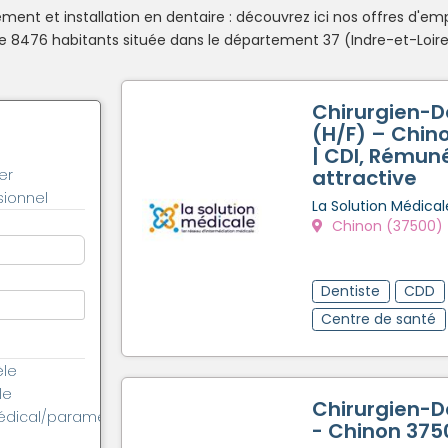
ent et installation en dentaire : découvrez ici nos offres d'emp
476 habitants située dans le département 37 (Indre-et-Loire),
Chirurgien-D
(H/F) – Chin
| CDI, Rémun
attractive
er
ionnel
La Solution Médical
Chinon (37500)
Dentiste
CDD
Centre de santé
èle
le
Chirurgien-D
édical/paramédical
- Chinon 375