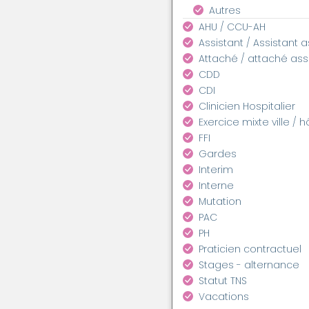
Autres
AHU / CCU-AH
Assistant / Assistant 
Attaché / attaché as
CDD
CDI
Clinicien Hospitalier
Exercice mixte ville / h
FFI
Gardes
Interim
Interne
Mutation
PAC
PH
Praticien contractuel
Stages - alternance
Statut TNS
Vacations