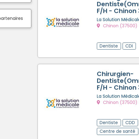
Dentiste(Omn
F/H - Chinon
partenaires
La Solution Médical
Chinon (37500)
Dentiste
CDI
Chirurgien-
Dentiste(Omn
F/H - Chinon
La Solution Médical
Chinon (37500)
Dentiste
CDD
Centre de santé