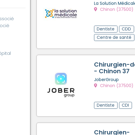
La Solution Médical
Chinon (37500)
associé
socié
Dentiste
CDD
Centre de santé
ôpital
Chirurgien-d
- Chinon 37
JoberGroup
Chinon (37500)
Dentiste
CDI
Chirurgien-