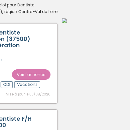
loi pour Dentiste
Créer un compte
 région Centre-Val de Loire.
entiste
on (37500)
ération
e
Voir l'annonce
CDI
Vacations
Mise à jour le 03/08/2026
entiste F/H
00