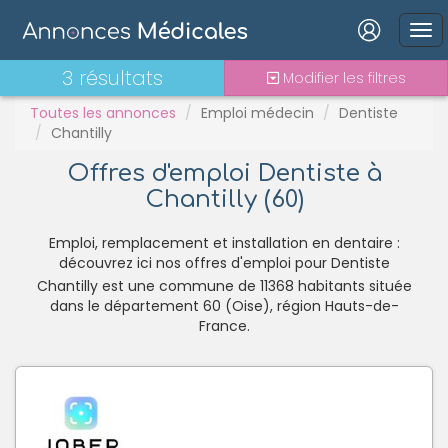
PH
Praticien contractuel
Connexion
3 résultats
Modifier les filtres
Stages - alternance
Statut TNS
Toutes les annonces
Emploi médecin
Dentiste
Chantilly
Vacations
Offres d'emploi Dentiste à
Chantilly (60)
Mot de passe oublié ?
Connexion
Emploi, remplacement et installation en dentaire :
découvrez ici nos offres d'emploi pour Dentiste
Chantilly est une commune de 11368 habitants située
Se connecter avec Google
dans le département 60 (Oise), région Hauts-de-
Se connecter avec Facebook
France.
Se connecter avec LinkedIn
Inscrivez-vous en un clic !