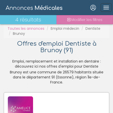
PH
Praticien contractuel
Connexion
4 résultats
Modifier les filtres
Stages - alternance
Statut TNS
Toutes les annonces
Emploi médecin
Dentiste
Brunoy
Vacations
Offres d'emploi Dentiste à
Brunoy (91)
Mot de passe oublié ?
Connexion
Emploi, remplacement et installation en dentaire :
découvrez ici nos offres d'emploi pour Dentiste
Brunoy est une commune de 26579 habitants située
Se connecter avec Google
dans le département 91 (Essonne), région Île-de-
Se connecter avec Facebook
France.
Se connecter avec LinkedIn
Inscrivez-vous en un clic !