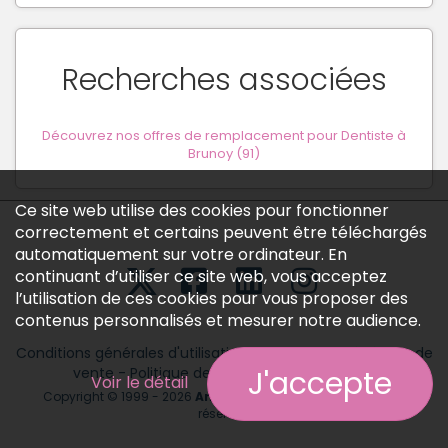
Recherches associées
Découvrez nos offres de remplacement pour Dentiste à
Brunoy (91)
Ce site web utilise des cookies pour fonctionner
correctement et certains peuvent être téléchargés
automatiquement sur votre ordinateur. En
continuant d’utiliser ce site web, vous acceptez
l’utilisation de ces cookies pour vous proposer des
contenus personnalisés et mesurer notre audience.
Conditions générales d'utilisation
-
Conditions générales de
vente
-
Politique des données personnelles
J'accepte
Voir le détail
Copyright © 1999 - 2026
Annonces médicales
tous droits
réservés.