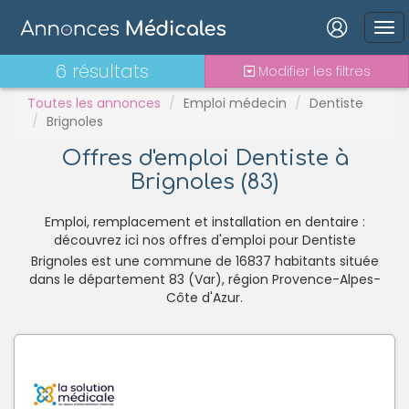
PH
Praticien contractuel
Connexion
6 résultats
Modifier les filtres
Stages - alternance
Statut TNS
Toutes les annonces
Emploi médecin
Dentiste
Brignoles
Vacations
Offres d'emploi Dentiste à
Brignoles (83)
Mot de passe oublié ?
Connexion
Emploi, remplacement et installation en dentaire :
découvrez ici nos offres d'emploi pour Dentiste
Brignoles est une commune de 16837 habitants située
Se connecter avec Google
dans le département 83 (Var), région Provence-Alpes-
Se connecter avec Facebook
Côte d'Azur.
Se connecter avec LinkedIn
Inscrivez-vous en un clic !