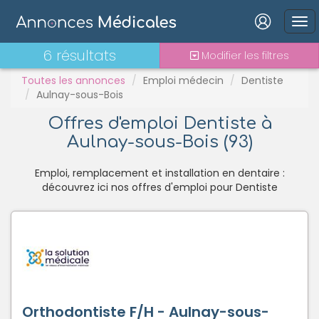
PH
Praticien contractuel
Connexion
6 résultats
Modifier les filtres
Stages - alternance
Statut TNS
Toutes les annonces
Emploi médecin
Dentiste
Aulnay-sous-Bois
Vacations
Offres d'emploi Dentiste à
Aulnay-sous-Bois (93)
Mot de passe oublié ?
Connexion
Emploi, remplacement et installation en dentaire :
découvrez ici nos offres d'emploi pour Dentiste
Se connecter avec Google
Se connecter avec Facebook
Se connecter avec LinkedIn
Inscrivez-vous en un clic !
Orthodontiste F/H - Aulnay-sous-