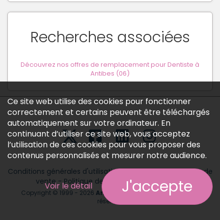
Recherches associées
Découvrez nos offres de remplacement pour Dentiste à
Antibes (06)
Ce site web utilise des cookies pour fonctionner
correctement et certains peuvent être téléchargés
automatiquement sur votre ordinateur. En
continuant d’utiliser ce site web, vous acceptez
l’utilisation de ces cookies pour vous proposer des
contenus personnalisés et mesurer notre audience.
Conditions générales d'utilisation
-
Conditions générales de
vente
-
Politique des données personnelles
J'accepte
Voir le détail
Copyright © 1999 - 2026
Annonces médicales
tous droits
réservés.