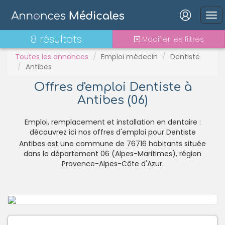
PH
Praticien contractuel
Connexion
8 résultats
Modifier les filtres
Stages - alternance
Statut TNS
Toutes les annonces
Emploi médecin
Dentiste
Antibes
Vacations
Offres d'emploi Dentiste à
Antibes (06)
Mot de passe oublié ?
Connexion
Emploi, remplacement et installation en dentaire :
découvrez ici nos offres d'emploi pour Dentiste
Antibes est une commune de 76716 habitants située
Se connecter avec Google
dans le département 06 (Alpes-Maritimes), région
Se connecter avec Facebook
Provence-Alpes-Côte d'Azur.
Se connecter avec LinkedIn
Inscrivez-vous en un clic !